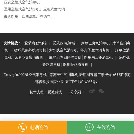
西安立柜式空气消毒机
医用立柜式空气消毒机、立柜式空气消
毒机医用—四川成都汇净源立...
友情链接：
爱采购 移动端
|
爱采购 电脑端
|
床单位臭氧消毒机│床单位消毒
机
|
循环风紫外线消毒机│紫外线空气消毒机│等离子空气消毒机
|
床单位消
毒机│床单位臭氧消毒机
|
麻醉机内回路消毒机│医用内回路消毒机
|
麻醉机
管路消毒机│医用管路消毒机
|
Copyright©2026 空气消毒机│等离子空气消毒机-医用消毒器厂家报价-成都汇净源
环保科技有限公司
蜀ICP备14014965号-1
技术支持：
爱诚科技
分享到：
电话咨询
在线咨询