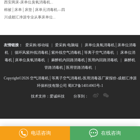
西安两床-床单位臭氧消毒机...
棉被│床单│床垫│床单元消毒机—四
川成都汇净源专业从事床单位...
友情链接：
爱采购 移动端
|
爱采购 电脑端
|
床单位臭氧消毒机│床单位消毒
机
|
循环风紫外线消毒机│紫外线空气消毒机│等离子空气消毒机
|
床单位消
毒机│床单位臭氧消毒机
|
麻醉机内回路消毒机│医用内回路消毒机
|
麻醉机
管路消毒机│医用管路消毒机
|
Copyright©2026 空气消毒机│等离子空气消毒机-医用消毒器厂家报价-成都汇净源
环保科技有限公司
蜀ICP备14014965号-1
技术支持：
爱诚科技
分享到：
电话咨询
在线咨询