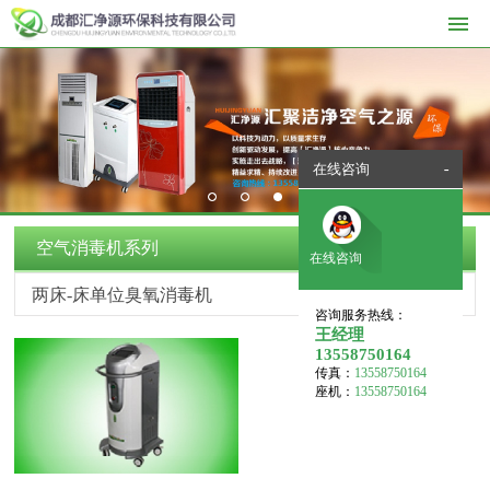
在线咨询
-
1
2
3
空气消毒机系列
在线咨询
两床-床单位臭氧消毒机
咨询服务热线：
王经理
13558750164
传真：
13558750164
座机：
13558750164